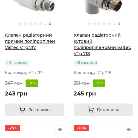
0
0
Клапан радіаторний
Клапан радіаторний
прямий поліпропілен
кутовий
Valtec VTp.717
поліпропіленовий Valtec
VTp.718
В наявності
В наявності
Код товару:
VTp.717
Код товару:
VTp.718
347 грн
351 грн
-30%
-30%
243 грн
245 грн
До кошика
До кошика
-25%
-25%