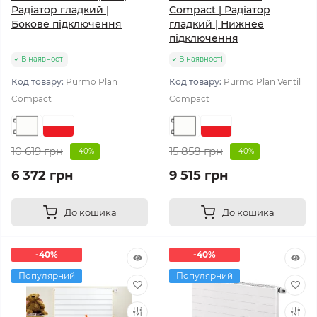
Радіатор гладкий |
Compact | Радіатор
Бокове підключення
гладкий | Нижнее
підключення
В наявності
В наявності
Код товару:
Purmo Plan
Код товару:
Purmo Plan Ventil
Compact
Compact
10 619 грн
15 858 грн
-40%
-40%
6 372 грн
9 515 грн
До кошика
До кошика
-40%
-40%
Популярний
Популярний