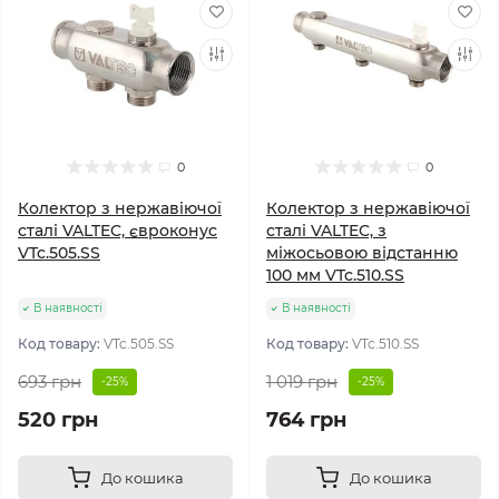
0
0
Колектор з нержавіючої
Колектор з нержавіючої
сталі VALTEC, євроконус
сталі VALTEC, з
VTc.505.SS
міжосьовою відстанню
100 мм VTc.510.SS
В наявності
В наявності
Код товару:
VTc.505.SS
Код товару:
VTc.510.SS
693 грн
1 019 грн
-25%
-25%
520 грн
764 грн
До кошика
До кошика