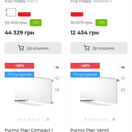
Код товару:
Kos V
Код товару:
Narbone V
59 105 грн
16 579 грн
-25%
-25%
44 329 грн
12 434 грн
До кошика
До кошика
-40%
-40%
Популярний
Популярний
0
0
Purmo Plan Compact |
Purmo Plan Ventil