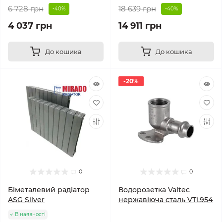
6 728 грн
18 639 грн
-40%
-40%
4 037 грн
14 911 грн
До кошика
До кошика
-20%
0
0
Біметалевий радіатор
Водорозетка Valtec
ASG Silver
нержавіюча сталь VTi.954
В наявності