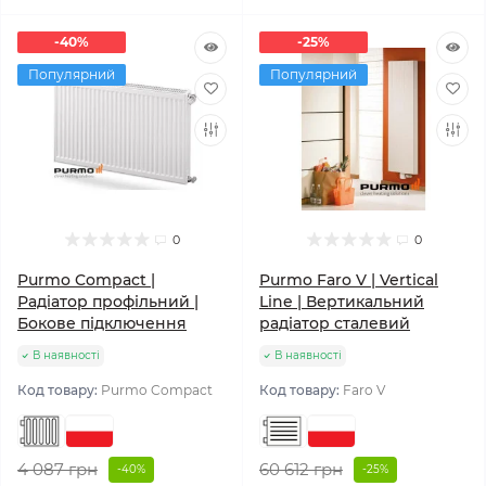
-40%
-25%
Популярний
Популярний
0
0
Purmo Compact |
Purmo Faro V | Vertical
Радіатор профільний |
Line | Вертикальний
Бокове підключення
радіатор сталевий
В наявності
В наявності
Код товару:
Purmo Compact
Код товару:
Faro V
4 087 грн
60 612 грн
-40%
-25%