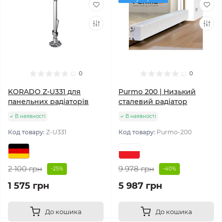
0
0
KORADO Z-U331 для
Purmo 200 | Низький
панельних радіаторів
сталевий радіатор
В наявності
В наявності
Код товару:
Z-U331
Код товару:
Purmo-200
2 100 грн
9 978 грн
-25%
-40%
1 575 грн
5 987 грн
До кошика
До кошика