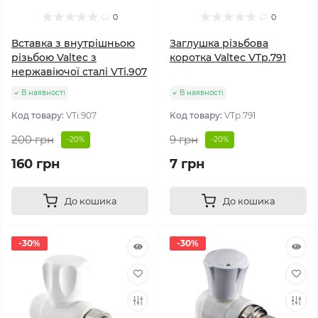
0
0
Вставка з внутрішньою
Заглушка різьбова
різьбою Valtec з
коротка Valtec VTp.791
нержавіючої сталі VTi.907
В наявності
В наявності
Код товару:
VTi.907
Код товару:
VTp.791
200 грн
9 грн
-20%
-20%
160 грн
7 грн
До кошика
До кошика
-30%
-30%