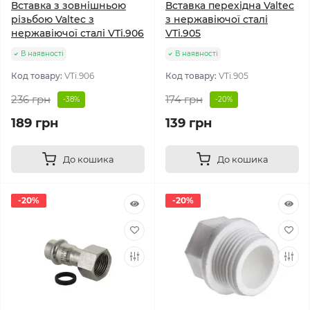
Вставка з зовнішньою
Вставка перехідна Valtec
різьбою Valtec з
з нержавіючої сталі
нержавіючої сталі VTi.906
VTi.905
В наявності
В наявності
Код товару:
VTi.906
Код товару:
VTi.905
236 грн
174 грн
-38%
-20%
189 грн
139 грн
До кошика
До кошика
-20%
-20%