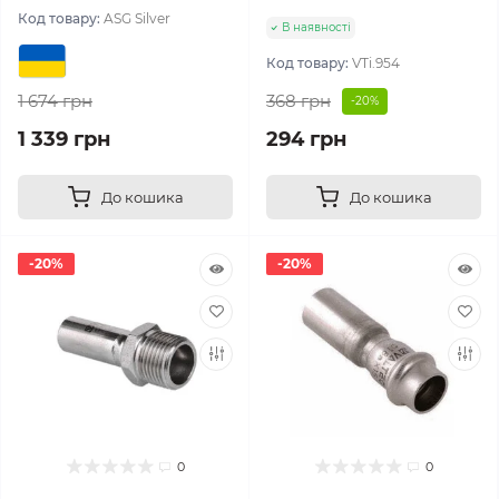
Код товару:
ASG Silver
В наявності
Код товару:
VTi.954
1 674 грн
368 грн
-20%
1 339 грн
294 грн
До кошика
До кошика
-20%
-20%
0
0