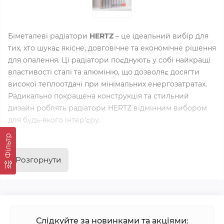
Біметалеві радіатори
HERTZ
– це ідеальний вибір для
тих, хто шукає якісне, довговічне та економічне рішення
для опалення. Ці радіатори поєднують у собі найкращі
властивості сталі та алюмінію, що дозволяє досягти
високої теплоотдачі при мінімальних енергозатратах.
Радикально покращена конструкція та стильний
дизайн роблять радіатори HERTZ відмінним вибором
для будь-якого інтер'єру.
Фільтр
Переваги біметалевих
радіаторів HERTZ
Розгорнути
Радіатори HERTZ мають безліч переваг, які роблять їх
відмінним вибором для встановлення у вашому домі,
квартирі чи офісі:
Слідкуйте за новинками та акціями: