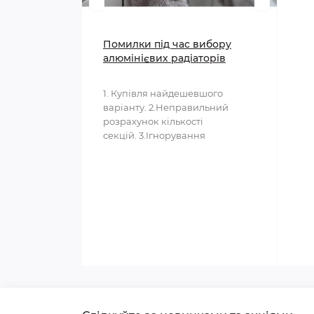
Помилки під час вибору
алюмінієвих радіаторів
1. Купівля найдешевшого
варіанту. 2.Неправильний
розрахунок кількості
секцій. 3.Ігнорування
параметрів системи опалення...