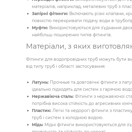
матеріалів, наприклад, металевих труб з пла
Запірні фітинги:
Включають різні клапани, кр
повністю перекривати подачу води в трубопр
Муфти:
Використовуються для з'єднання двох
найбільш поширених типів фітингів.
Матеріали, з яких виготовля
Фітинги для водопровідних труб можуть бути ви
від типу труб і області застосування:
Латунь:
Прочные та довговічні фітинги з латуні
ідеально підходять для систем з гарячою вод
Нержавіюча сталь:
Фітинги з нержавіючої ста
потрібна висока стійкість до агресивних хімі
Пластик:
Легкі та недорогі фітинги з пластик
труб і систем з холодною водою.
Мідь:
Мідні фітинги використовуються для з'є
провідність та стійкість до корозії.