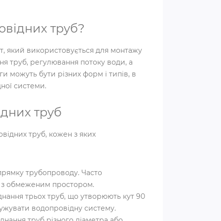
овідних труб?
т, який використовується для монтажу
ня труб, регулювання потоку води, а
и можуть бути різних форм і типів, в
ної системи.
ідних труб
овідних труб, кожен з яких
прямку трубопроводу. Часто
х з обмеженим простором.
нання трьох труб, що утворюють кут 90
ужувати водопровідну систему.
днання труб різного діаметра або