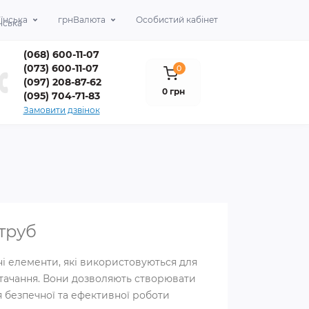
їнська
грн
Валюта
Особистий кабінет
(068) 600-11-07
(073) 600-11-07
0
(097) 208-87-62
0 грн
(095) 704-71-83
Замовити дзвінок
труб
і елементи, які використовуються для
стачання. Вони дозволяють створювати
я безпечної та ефективної роботи