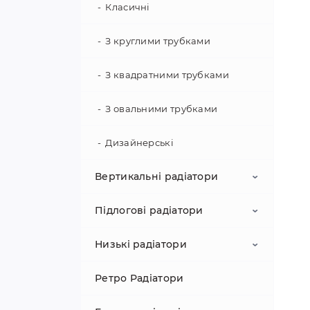
Електричні
Класичні
ISAN
Сталеві плоскі радіатори
Комбінований
З круглими трубками
Hitte
Сталеві лінійні радіатори
Комплектація для
З квадратними трубками
рушникосушарок
Jaga
Сталеві гігієнічні радіатори
З овальними трубками
Konveka
Сталеві радіатори вода +
Дизайнерські
електрика
Korado
Вертикальні радіатори
Сталеві радіатори з
вентилятором
ТМ Конвектор
Підлогові радіатори
Алюмінієві
Kampmann
Низькі радіатори
Біметалеві
Алюмінієві
Ретро Радіатори
Сталеві
Біметалеві
Алюмінієві