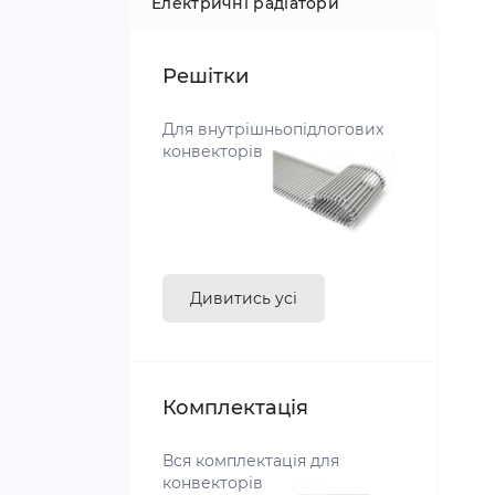
Електричні радіатори
Сталеві
Біметалеві
Профільні
Лінійні
Чавунні
Сталеві
Решітки
Плоскі
Трубчасті
Трубчасті
Для внутрішньопідлогових
конвекторів
Електричні
Дизайнерські
Дивитись усі
Комплектація
Вся комплектація для
конвекторів