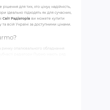
 рішення для тих, хто цінує надійність,
ори ідеально підходять як для сучасних,
ні
Світ Радіаторів
ви можете купити
 та всій Україні за доступними цінами.
urmo?
а ринку опалювального обладнання
Трубчасті радіатори Пурмо мають ряд
ашого дому:
нструкції трубчасті радіатори Purmo
ь, створюючи комфортний мікроклімат
них матеріалів, що гарантує їх тривалий
орів ідеально вписується в будь-який
гляд.