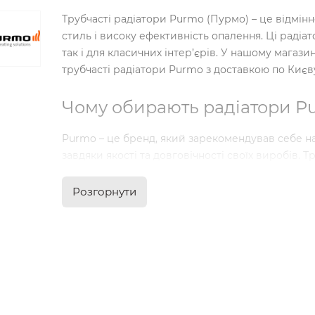
Трубчасті радіатори Purmo (Пурмо) – це відмінне
стиль і високу ефективність опалення. Ці радіат
так і для класичних інтер’єрів. У нашому магази
трубчасті радіатори Purmo з доставкою по Києву
Чому обирають радіатори P
Purmo – це бренд, який зарекомендував себе н
завдяки якості та довговічності своїх виробів. 
переваг, що робить їх відмінним вибором для в
Розгорнути
Висока теплоотдача
– завдяки продуманій ко
забезпечують ефективне опалення приміщен
у будинку.
Довговічність
– радіатори виготовлені з якіс
термін служби.
Естетичний дизайн
– трубчаста форма радіат
інтер’єр, створюючи стильний та сучасний ви