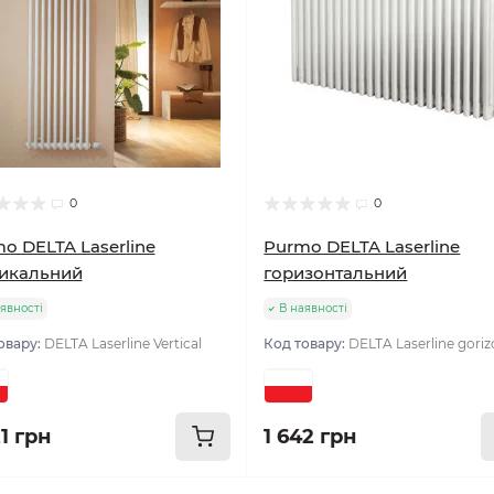
0
0
o DELTA Laserline
Purmo DELTA Laserline
икальний
горизонтальний
явності
В наявності
овару:
DELTA Laserline Vertical
Код товару:
DELTA Laserline goriz
1 грн
1 642 грн