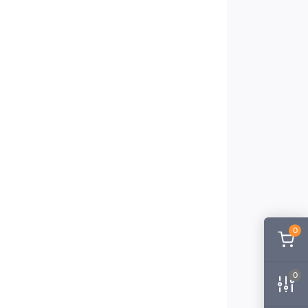
я дозволяє швидко та зручно встановити
я, які допомагають знизити
ьний рівень температури.
атор Purmo?
приміщення важливо враховувати кілька
 та особливості системи опалення. Ми у
ідеальний варіант з урахуванням усіх
консультувати вас і відповісти на всі
рів Purmo по Києву та
0
адіаторів
, ви отримуєте не лише якісну
0
оставку по Києву та всій Україні, щоб
 радіатори у своєму домі.