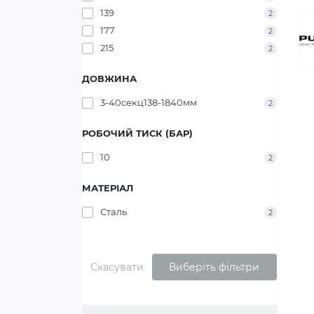
139
2
177
2
215
2
ДОВЖИНА
3-40секц138-1840мм
2
РОБОЧИЙ ТИСК (БАР)
10
2
МАТЕРІАЛ
Сталь
2
Скасувати
Виберіть фільтри