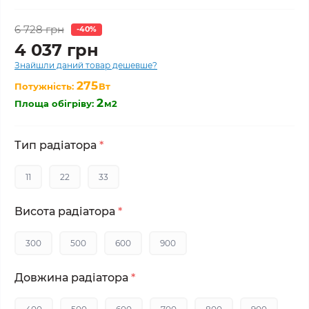
6 728 грн
-40%
4 037 грн
Знайшли даний товар дешевше?
275
Потужність:
Вт
2
Площа обігріву:
м2
Тип радіатора
*
11
22
33
Висота радіатора
*
300
500
600
900
Довжина радіатора
*