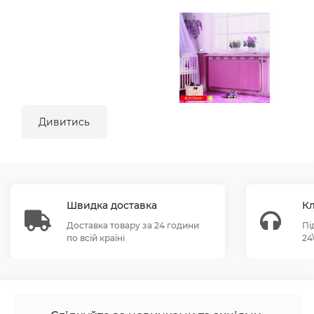
Дивитись
Швидка доставка
Кл
Доставка товару за 24 години
Пі
по всій країні
24