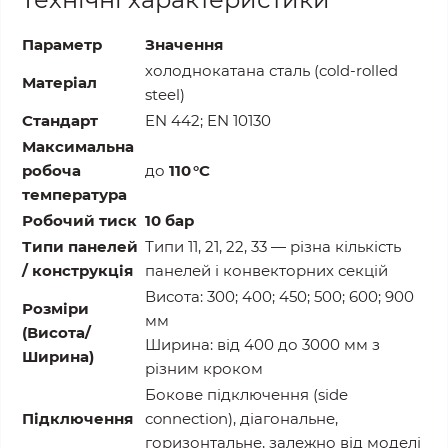
Параметр
Значення
холоднокатана сталь (cold‑rolled
Матеріал
steel)
Стандарт
EN 442; EN 10130
Максимальна
робоча
до
110 °C
температура
Робочий тиск
10 бар
Типи панелей
Типи 11, 21, 22, 33 — різна кількість
/ конструкція
панелей і конвекторних секцій
Висота: 300; 400; 450; 500; 600; 900
Розміри
мм
(Висота/
Ширина: від 400 до 3000 мм з
Ширина)
різним кроком
Бокове підключення (side
Підключення
connection), діагональне,
горизонтальне, залежно від моделі