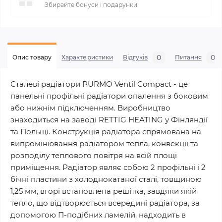
Збирайте бонуси і подарунки
0
0
Опис товару
Характеристики
Відгуків
Питання
Сталеві радіатори PURMO Ventil Compact - це
панельні профільні радіатори опалення з боковим
або нижнім підключенням. Виробництво
знаходиться на заводі RETTIG HEATING у Фінляндії
та Польщі. Конструкція радіатора спрямована на
випромінювання радіатором тепла, конвекції та
розподілу теплового повітря на всій площі
приміщення. Радіатор являє собою 2 профільні і 2
бічні пластини з холоднокатаної сталі, товщиною
1,25 мм, вгорі встановлена ​​решітка, завдяки якій
тепло, що відтворюється всередині радіатора, за
допомогою П-подібних ламелій, надходить в