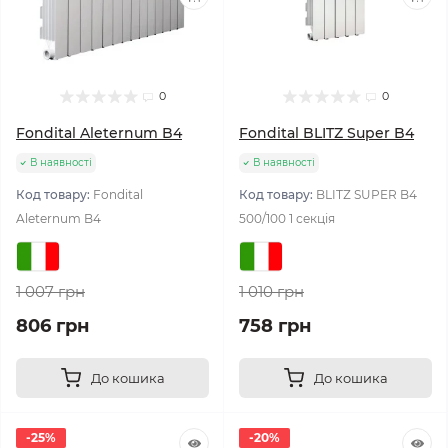
0
0
Fondital Aleternum B4
Fondital BLITZ Super B4
В наявності
В наявності
Код товару:
Fondital
Код товару:
BLITZ SUPER B4
Aleternum B4
500/100 1 секція
1 007 грн
1 010 грн
806 грн
758 грн
До кошика
До кошика
-25%
-20%