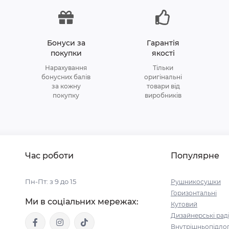
Бонуси за
Гарантія
покупки
якості
Нарахування
Тільки
бонусних балів
оригінальні
за кожну
товари від
покупку
виробників
Час роботи
Популярне
Пн-Пт: з 9 до 15
Рушникосушки
Горизонтальні
Ми в соціальних мережах:
Кутовий
Дизайнерські рад
Внутрішньопідлог