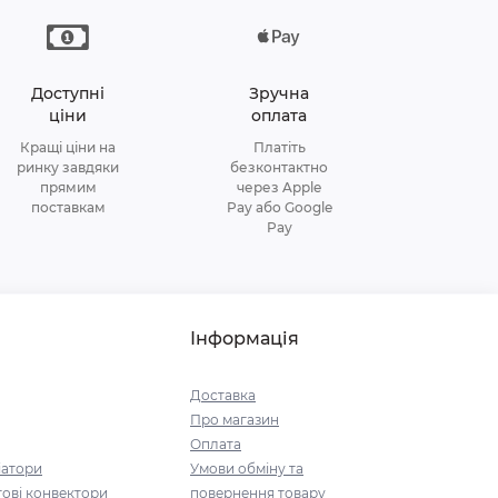
Доступні
Зручна
ціни
оплата
Кращі ціни на
Платіть
ринку завдяки
безконтактно
прямим
через Apple
поставкам
Pay або Google
Pay
Інформація
Доставка
Про магазин
Оплата
іатори
Умови обміну та
ові конвектори
повернення товару