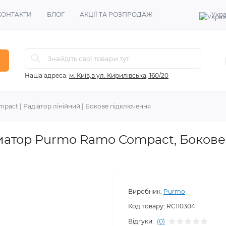
КОНТАКТИ
БЛОГ
АКЦІЇ ТА РОЗПРОДАЖ
Укра
Наша адреса:
м. Київ,в ул. Кирилівська, 160/20
act | Радіатор лінійний | Бокове підключення
иатор Purmo Ramo Compact, Бокове
Виробник:
Purmo
Код товару:
RC110304
Відгуки:
(0)