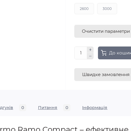
2600
3000
Очистити параметри
До коши
Швидке замовлення
ідгуків
0
Питання
0
Iнформація
urmo Ramo Compact – ефективне