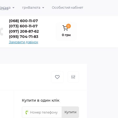
їнська
грн
Валюта
Особистий кабінет
(068) 600-11-07
(073) 600-11-07
0
(097) 208-87-62
0 грн
(095) 704-71-83
Замовити дзвінок
Купити в один клік
Купити