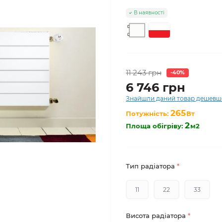
В наявності
11 243 грн
-40%
6 746 грн
Знайшли даний товар дешевш
265
Потужність:
Вт
2
Площа обігріву:
м2
Тип радіатора
*
11
22
33
Висота радіатора
*