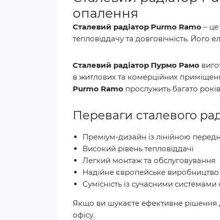
опалення
Сталевий радіатор Purmo Ramo
– це
тепловіддачу та довговічність. Його е
Сталевий радіатор Пурмо Рамо
вигот
в житлових та комерційних приміщенн
Purmo Ramo
прослужить багато років
Переваги сталевого ра
Преміум-дизайн із лінійною пере
Високий рівень тепловіддачі
Легкий монтаж та обслуговування
Надійне європейське виробництво 
Сумісність із сучасними системами
Якщо ви шукаєте ефективне рішення д
офісу.