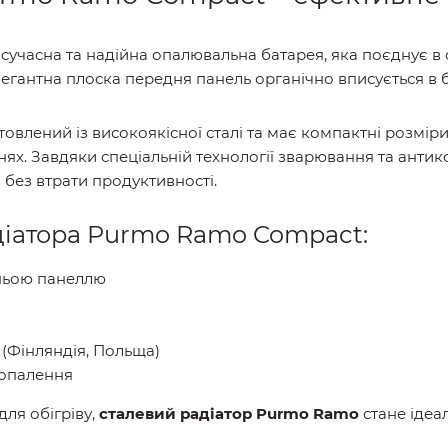
 сучасна та надійна опалювальна батарея, яка поєднує в 
легантна плоска передня панель органічно вписується в б
овлений із високоякісної сталі та має компактні розмір
ях. Завдяки спеціальній технології зварювання та антик
 без втрати продуктивності.
діатора Purmo Ramo Compact:
дньою панеллю
(Фінляндія, Польща)
 опалення
ля обігріву,
сталевий радіатор Purmo Ramo
стане ідеа