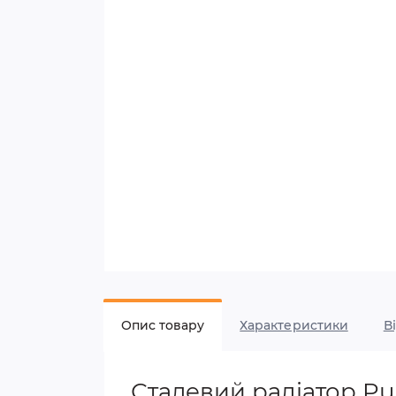
Опис товару
Характеристики
В
Сталевий радіатор P