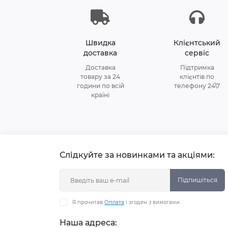
Швидка
Клієнтський
доставка
сервіс
Доставка
Підтримка
товару за 24
клієнтів по
години по всій
телефону 24\7
країні
Слідкуйте за новинками та акціями:
Підпишіться
Я прочитав
Оплата
і згоден з вимогами
Наша адреса: