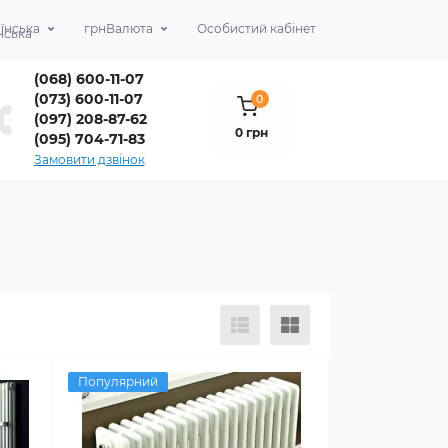
їнська
грн
Валюта
Особистий кабінет
(068) 600-11-07
(073) 600-11-07
0
(097) 208-87-62
0 грн
(095) 704-71-83
Замовити дзвінок
Популярний