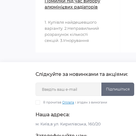
Помилки під час вибору
алюмінієвих радіаторів
1. Купівля найдешевшого
варіанту. 2.Неправильний
розрахунок кількості
секцій. 3.Ігнорування
параметрів системи опалення...
Слідкуйте за новинками та акціями:
Підпишіться
Я прочитав
Оплата
і згоден з вимогами
Наша адреса:
м. Київ,в ул. Кирилівська, 160/20
Зателефонуйте нам: