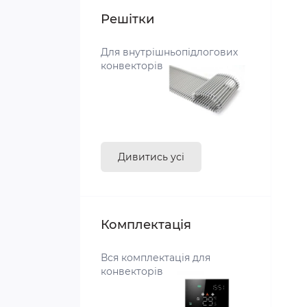
Лінійні
Чавунні
Сталеві
Решітки
Плоскі
Трубчасті
Трубчасті
Для внутрішньопідлогових
конвекторів
Електричні
Дизайнерські
Дивитись усі
Комплектація
Вся комплектація для
конвекторів