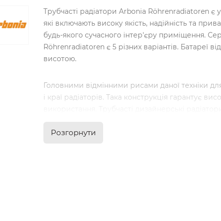
Трубчасті радіатори Arbonia Röhrenradiatoren 
які включають високу якість, надійність та прив
будь-якого сучасного інтер'єру приміщення. Се
Röhrenradiatoren є 5 різних варіантів. Батареї 
висотою.
Головними відмінними рисами даної техніки для
і краї радіаторів. Така конструкція гарантує вис
використання. Трубчасті дизайнерські радіатори 
можуть бути пофарбовані в будь-який колір пал
Розгорнути
дизайнерами широкі простори для втілення в р
дизайнерських рішень.
Основні переваги дизайнерського радіатора Arb
Пристрій має трубчасту форму та чітку лінійні
високу якість цієї опалювальної техніки. Цей т