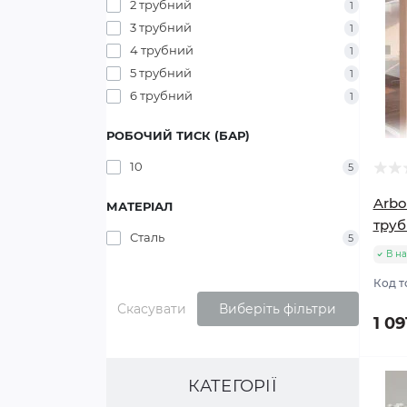
2 трубний
1
3 трубний
1
4 трубний
1
5 трубний
1
6 трубний
1
РОБОЧИЙ ТИСК (БАР)
10
5
Arbo
МАТЕРІАЛ
тру
Сталь
5
В на
Код т
Скасувати
Виберіть фільтри
1 09
КАТЕГОРІЇ