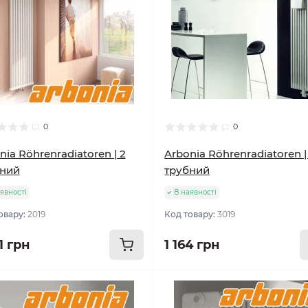
0
0
nia Röhrenradiatoren | 2
Arbonia Röhrenradiatoren |
бний
трубний
явності
В наявності
овару:
2019
Код товару:
3019
1 грн
1 164 грн