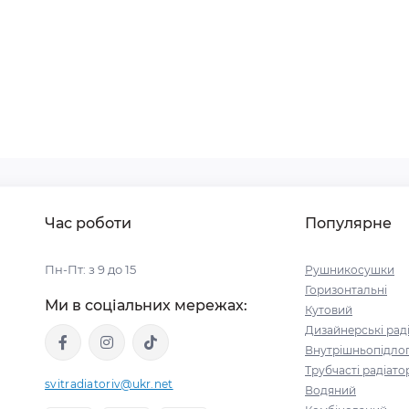
Час роботи
Популярне
Пн-Пт: з 9 до 15
Рушникосушки
Горизонтальні
Ми в соціальних мережах:
Кутовий
Дизайнерські рад
Внутрішньопідлог
Трубчасті радіато
svitradiatoriv@ukr.net
Водяний