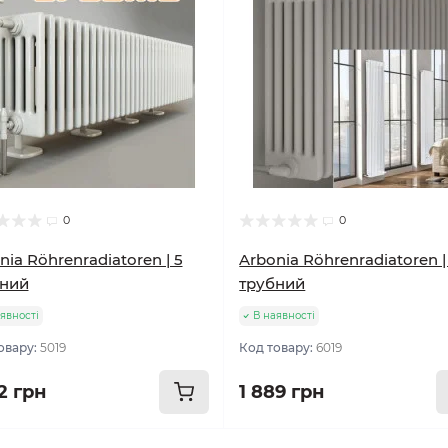
0
0
nia Röhrenradiatoren | 5
Arbonia Röhrenradiatoren |
бний
трубний
явності
В наявності
овару:
5019
Код товару:
6019
2 грн
1 889 грн