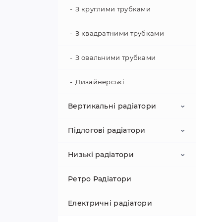
Сталеві плоскі радіатори
Комбінований
З круглими трубками
Hitte
Сталеві лінійні радіатори
Комплектація для
З квадратними трубками
рушникосушарок
Jaga
Сталеві гігієнічні радіатори
З овальними трубками
Konveka
Сталеві радіатори вода +
Дизайнерські
електрика
Korado
Вертикальні радіатори
Сталеві радіатори з
вентилятором
ТМ Конвектор
Підлогові радіатори
Алюмінієві
Kampmann
Низькі радіатори
Біметалеві
Алюмінієві
Ретро Радіатори
Сталеві
Біметалеві
Алюмінієві
Електричні радіатори
Сталеві
Біметалеві
Профільні