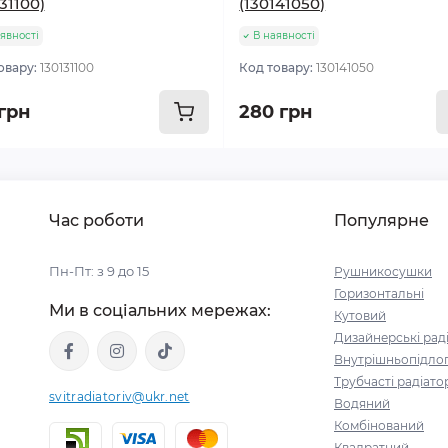
31100)
(130141050)
явності
В наявності
овару:
130131100
Код товару:
130141050
 грн
280 грн
Час роботи
Популярне
Пн-Пт: з 9 до 15
Рушникосушки
Горизонтальні
Ми в соціальних мережах:
Кутовий
Дизайнерські рад
Внутрішньопідлог
Трубчасті радіато
svitradiatoriv@ukr.net
Водяний
Комбінований
Квадратний