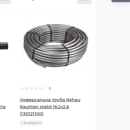
0
u
Універсальна труба Rehau
хта
Rautitan stabil 16.2x2.6
(130121100)
В наявності