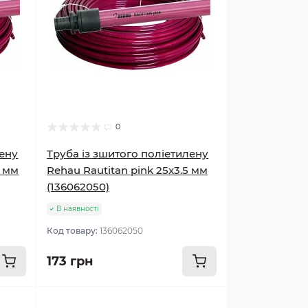
0
лену
Труба із зшитого поліетилену
8 мм
Rehau Rautitan pink 25x3.5 мм
(136062050)
В наявності
Код товару:
136062050
173 грн