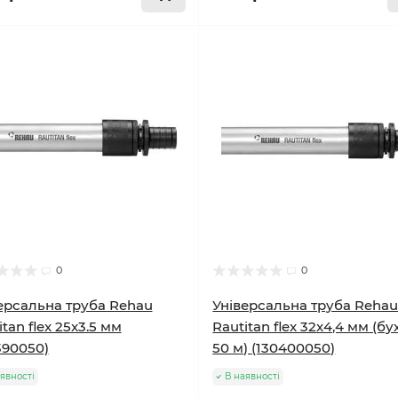
0
0
ерсальна труба Rehau
Універсальна труба Reha
itan flex 25x3.5 мм
Rautitan flex 32x4,4 мм (бу
390050)
50 м) (130400050)
явності
В наявності