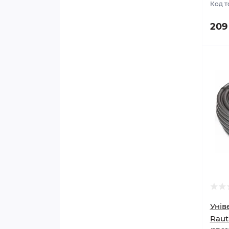
Код т
209
Унів
Raut