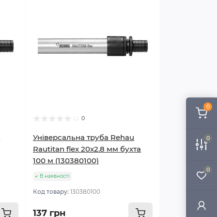
0
0
u
Універсальна труба Rehau
0
Rautitan flex 20x2.8 мм бухта
100 м (130380100)
0
В наявності
Код товару:
130380100
137 грн