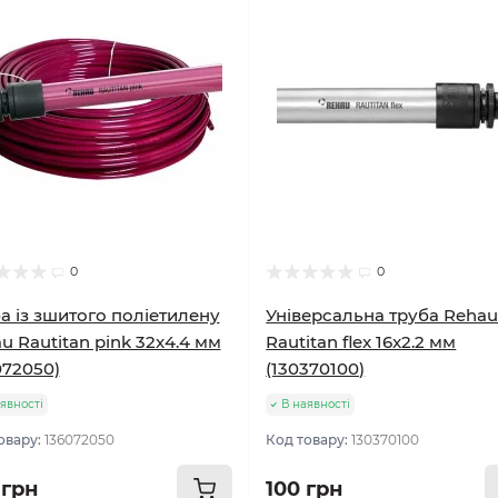
0
0
а із зшитого поліетилену
Універсальна труба Reha
u Rautitan pink 32x4.4 мм
Rautitan flex 16x2.2 мм
072050)
(130370100)
явності
В наявності
овару:
136072050
Код товару:
130370100
 грн
100 грн