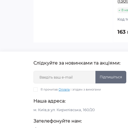
(1301
В на
Код т
163
Слідкуйте за новинками та акціями:
Підпишіться
Я прочитав
Оплата
і згоден з вимогами
Наша адреса:
м. Київ,в ул. Кирилівська, 160/20
Зателефонуйте нам: