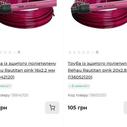
0
0
а із зшитого поліетилену
Труба із зшитого поліети
u Rautitan pink 16x2.2 мм
Rehau Rautitan pink 20x2.
042120)
(136052120)
явності
В наявності
овару:
136042120
Код товару:
136052120
грн
105 грн