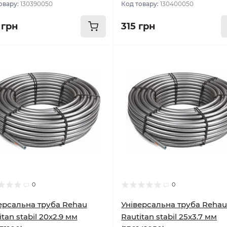
овару:
130390050
Код товару:
130400050
 грн
315 грн
0
0
ерсальна труба Rehau
Універсальна труба Reha
itan stabil 20x2.9 мм
Rautitan stabil 25x3.7 мм