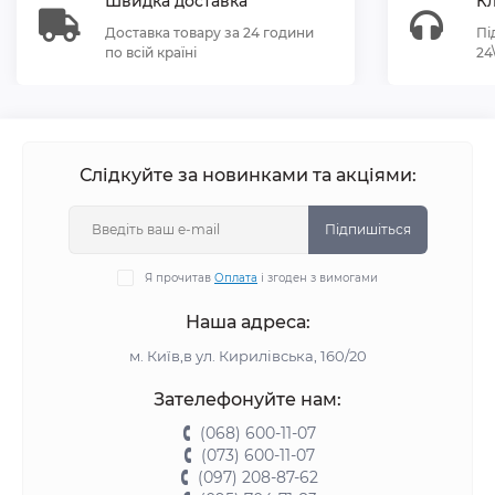
Швидка доставка
Кл
Доставка товару за 24 години
Пі
по всій країні
24
Слідкуйте за новинками та акціями:
Підпишіться
Я прочитав
Оплата
і згоден з вимогами
Наша адреса:
м. Київ,в ул. Кирилівська, 160/20
Зателефонуйте нам:
(068) 600-11-07
(073) 600-11-07
(097) 208-87-62