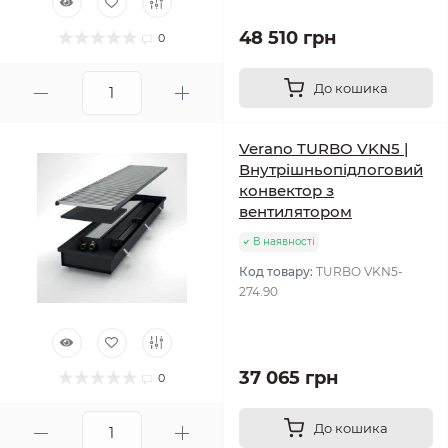
48 510 грн
0
До кошика
Verano TURBO VKN5 |
Внутрішньопідлоговий
конвектор з
вентилятором
В наявності
Код товару:
TURBO VKN5-
274.90
37 065 грн
0
До кошика