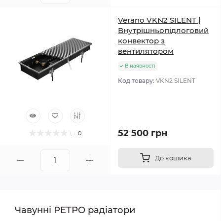
Verano VKN2 SILENT |
Внутрішньопідлоговий
конвектор з
вентилятором
В наявності
Код товару:
VKN2 SILENT
52 500 грн
0
До кошика
Чавунні РЕТРО радіатори