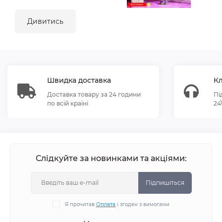
Дивитись
Швидка доставка
Кл
Доставка товару за 24 години
Пі
по всій країні
24
Слідкуйте за новинками та акціями:
Підпишіться
Я прочитав
Оплата
і згоден з вимогами