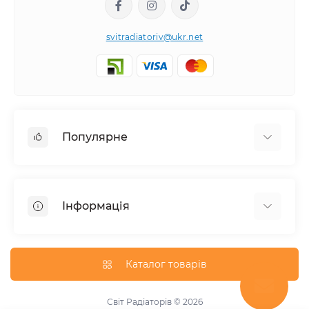
svitradiatoriv@ukr.net
Популярне
Рушникосушки
Горизонтальні
Інформація
Кутовий
Дизайнерські радіатори
Доставка
Внутрішньопідлогові конвектори
Про магазин
Каталог товарів
Трубчасті радіатори
Оплата
Водяний
Умови обміну та повернення товару
Світ Радіаторів © 2026