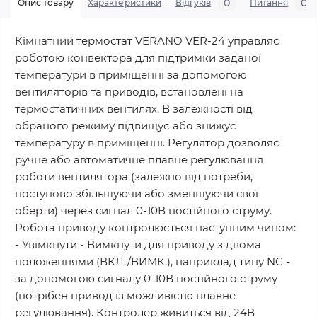
0
0
Опис товару
Характеристики
Відгуків
Питання
Кімнатний термостат VERANO VER-24 управляє
роботою конвектора для підтримки заданої
температури в приміщенні за допомогою
вентиляторів та приводів, встановлені на
термостатичних вентилях. В залежності від
обраного режиму підвищує або знижує
температуру в приміщенні. Регулятор дозволяє
ручне або автоматичне плавне регулювання
роботи вентилятора (залежно від потреби,
поступово збільшуючи або зменшуючи свої
оберти) через сигнал 0-10В постійного струму.
Робота приводу контролюється наступним чином:
- Увімкнути - Вимкнути для приводу з двома
положеннями (ВКЛ./ВИМК.), наприклад типу NC -
за допомогою сигналу 0-10В постійного струму
(потрібен привод із можливістю плавне
регулювання). Контролер живиться від 24В