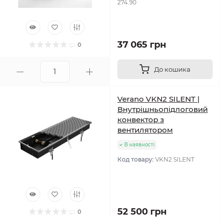
274.90
37 065 грн
0
До кошика
Verano VKN2 SILENT |
Внутрішньопідлоговий
конвектор з
вентилятором
В наявності
Код товару:
VKN2 SILENT
52 500 грн
0