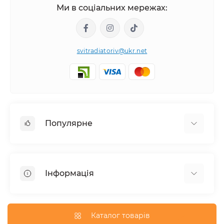
Ми в соціальних мережах:
svitradiatoriv@ukr.net
Популярне
Рушникосушки
Горизонтальні
Інформація
Кутовий
Дизайнерські радіатори
Доставка
Внутрішньопідлогові конвектори
Про магазин
Каталог товарів
Трубчасті радіатори