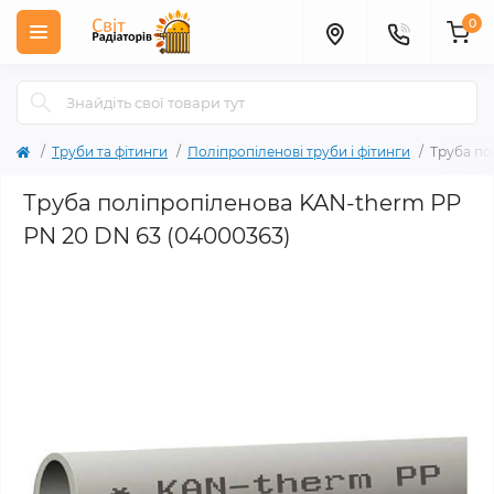
0
Труби та фітинги
Поліпропіленові труби і фітинги
Труба по
Труба поліпропіленова KAN-therm РР
PN 20 DN 63 (04000363)