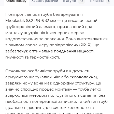
0
0
Опис товару
Характеристики
Відгуків
Питання
Поліпропіленова труба без армування
Ekoplastik S3,2 PN16 32 мм — це високоякісний
трубопровідний елемент, призначений для
монтажу внутрішніх інженерних мереж
водопостачання та опалення. Вона виготовляється
з рандом-сополімеру поліпропілену (PP-R), що
забезпечує оптимальне поєднання міцності,
гнучкості та термостійкості.
Основною особливістю труби є відсутність
армуючого шару (алюмінію або скловолокна),
завдяки чому вона має однорідну структуру. Це
значно спрощує процес монтажу — труба легко
зварюється методом поліфузійного з’єднання без
необхідності попередньої зачистки. Такий тип труб
ідеально підходить для систем холодного та
гарячого водопостачання, а також для технічних