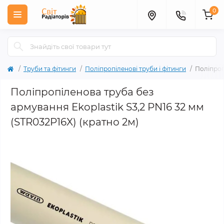
0
Труби та фітинги
Поліпропіленові труби і фітинги
Поліпроп
Поліпропіленова труба без
армування Ekoplastik S3,2 PN16 32 мм
(STR032P16X) (кратно 2м)