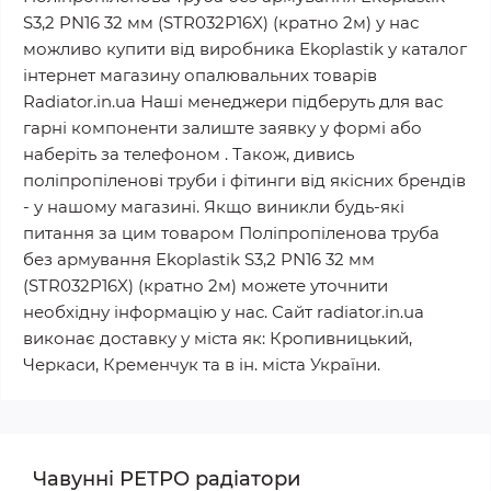
S3,2 PN16 32 мм (STR032P16X) (кратно 2м) у нас
можливо купити від виробника Ekoplastik у каталог
інтернет магазину опалювальних товарів
Radiator.in.ua Наші менеджери підберуть для вас
гарні компоненти залиште заявку у формі або
наберіть за телефоном . Також, дивись
поліпропіленові труби і фітинги від якісних брендів
- у нашому магазині. Якщо виникли будь-які
питання за цим товаром Поліпропіленова труба
без армування Ekoplastik S3,2 PN16 32 мм
(STR032P16X) (кратно 2м) можете уточнити
необхідну інформацію у нас. Сайт radiator.in.ua
виконає доставку у міста як: Кропивницький,
Черкаси, Кременчук та в ін. міста України.
Чавунні РЕТРО радіатори