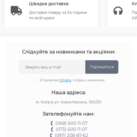
Швидка доставка
Кл
Доставка товару за 24 години
Пі
по всій країні
24
Слідкуйте за новинками та акціями:
Підпишіться
Я прочитав
Оплата
і згоден з вимогами
Наша адреса:
м. Київ,в ул. Кирилівська, 160/20
Зателефонуйте нам:
(068) 600-11-07
(073) 600-11-07
(097) 208-87-62