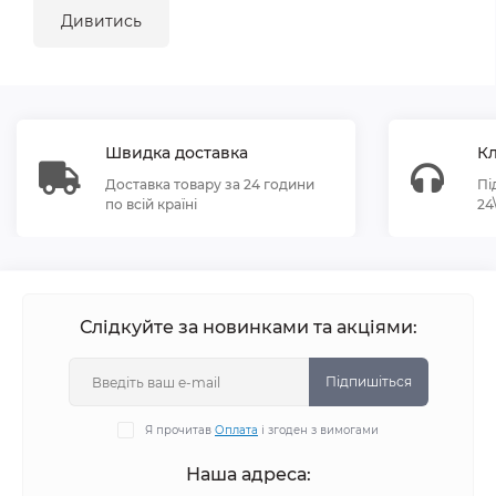
Дивитись
Швидка доставка
Кл
Доставка товару за 24 години
Пі
по всій країні
24
Слідкуйте за новинками та акціями:
Підпишіться
Я прочитав
Оплата
і згоден з вимогами
Наша адреса: