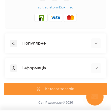
svitradiatoriv@ukr.net
Популярне
Рушникосушки
Горизонтальні
Інформація
Кутовий
Дизайнерські радіатори
Доставка
Внутрішньопідлогові конвектори
Про магазин
Каталог товарів
Трубчасті радіатори
Оплата
Водяний
Умови обміну та повернення товару
Світ Радіаторів © 2026
Комбінований
Зворотній зв'язок