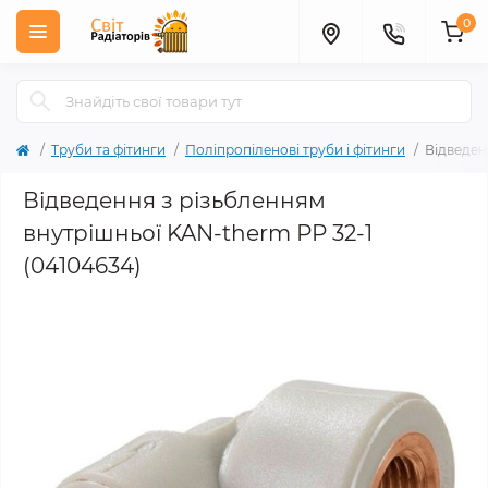
0
Труби та фітинги
Поліпропіленові труби і фітинги
Відведен
Відведення з різьбленням
внутрішньої KAN-therm РР 32-1
(04104634)