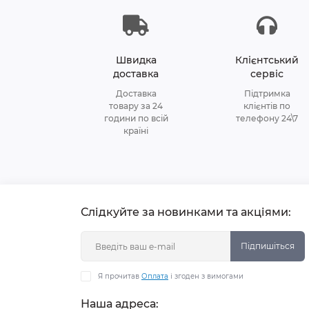
Швидка
Клієнтський
доставка
сервіс
Доставка
Підтримка
товару за 24
клієнтів по
години по всій
телефону 24\7
країні
Слідкуйте за новинками та акціями:
Підпишіться
Я прочитав
Оплата
і згоден з вимогами
Наша адреса: