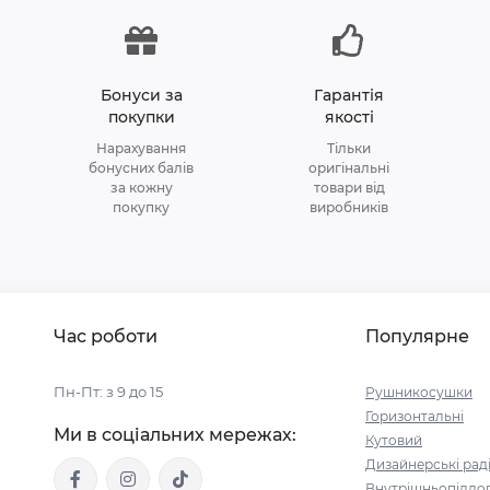
Бонуси за
Гарантія
покупки
якості
Нарахування
Тільки
бонусних балів
оригінальні
за кожну
товари від
покупку
виробників
Час роботи
Популярне
Пн-Пт: з 9 до 15
Рушникосушки
Горизонтальні
Ми в соціальних мережах:
Кутовий
Дизайнерські рад
Внутрішньопідлог