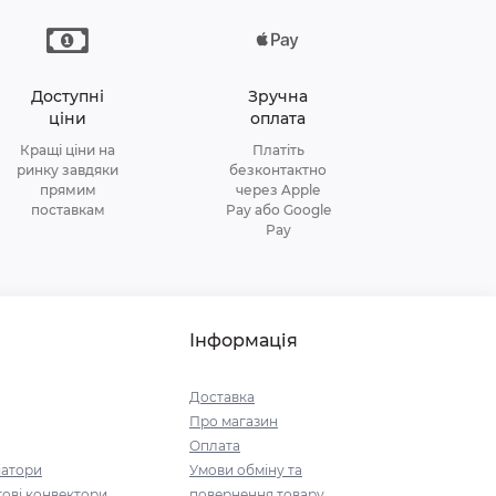
Доступні
Зручна
ціни
оплата
Кращі ціни на
Платіть
ринку завдяки
безконтактно
прямим
через Apple
поставкам
Pay або Google
Pay
Інформація
Доставка
Про магазин
Оплата
іатори
Умови обміну та
ові конвектори
повернення товару