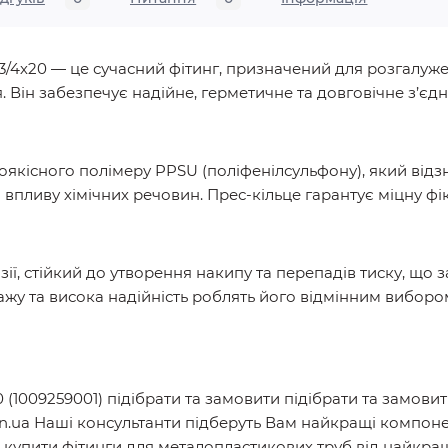
3/4х20 — це сучасний фітинг, призначений для розгалуж
Він забезпечує надійне, герметичне та довговічне з’єд
оякісного полімеру PPSU (поліфенілсульфону), який відз
і впливу хімічних речовин. Прес-кільце гарантує міцну ф
ії, стійкий до утворення накипу та перепадів тиску, що 
жу та висока надійність роблять його відмінним вибором
 (1009259001) підібрати та замовити підібрати та замови
n.ua Наші консультанти підберуть Вам найкращі компонен
купити фітинги для металопластикових труб від найкращи