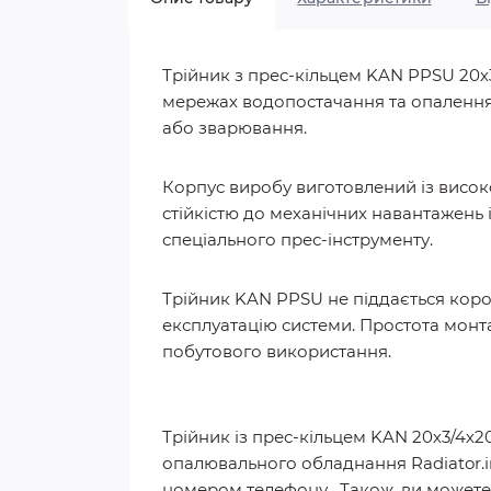
Трійник з прес-кільцем KAN PPSU 20х
мережах водопостачання та опалення. 
або зварювання.
Корпус виробу виготовлений із висок
стійкістю до механічних навантажень 
спеціального прес-інструменту.
Трійник KAN PPSU не піддається короз
експлуатацію системи. Простота монта
побутового використання.
Трійник із прес-кільцем KAN 20х3/4х20
опалювального обладнання Radiator.i
номером телефону . Також, ви можете 