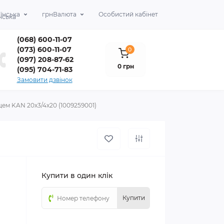
їнська
грн
Валюта
Особистий кабінет
(068) 600-11-07
(073) 600-11-07
0
(097) 208-87-62
0 грн
(095) 704-71-83
Замовити дзвінок
ьцем KAN 20х3/4х20 (1009259001)
Купити в один клік
Купити