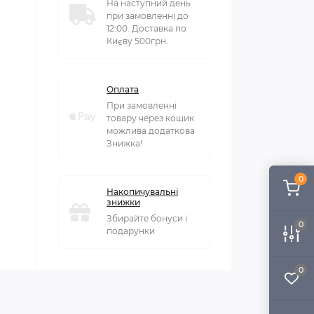
На наступний день
при замовленні до
12:00. Доставка по
Києву 500грн.
Оплата
При замовленні
товару через кошик
можлива додаткова
Знижка!
0
Накопичувальні
знижки
Збирайте бонуси і
0
подарунки
0