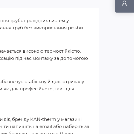
ення трубопровідних систем у
нання труб без використання різьби
начається високою термостійкістю,
іксацію під час монтажу за допомогою
забезпечує стабільну й довготривалу
 як для професійного, так і для
ти від бренду KAN-therm у магазині
ти напишіть на email або наберіть за
х брендів - тільки у нас. Якщо