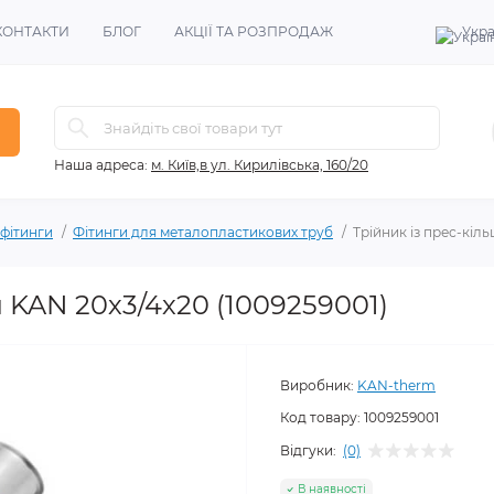
КОНТАКТИ
БЛОГ
АКЦІЇ ТА РОЗПРОДАЖ
Укра
Наша адреса:
м. Київ,в ул. Кирилівська, 160/20
 фітинги
Фітинги для металопластикових труб
Трійник із прес-кіл
 KAN 20х3/4х20 (1009259001)
Виробник:
KAN-therm
Код товару:
1009259001
Відгуки:
(0)
В наявності