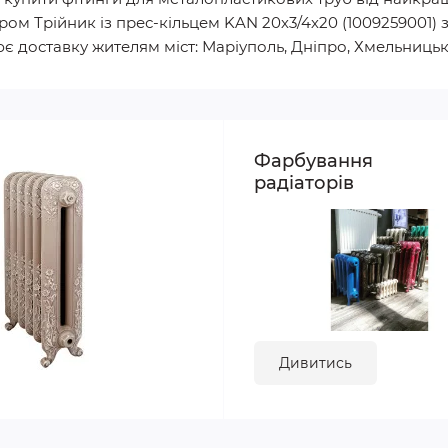
ом Трійник із прес-кільцем KAN 20х3/4х20 (1009259001) з
ює доставку жителям міст: Маріуполь, Дніпро, Хмельницький
Фарбування
радіаторів
Дивитись