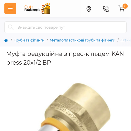
0
Труби та фітинги
Металопластикові труби та фітинги
Фітин
Муфта редукційна з прес-кільцем KAN
press 20x1/2 ВР