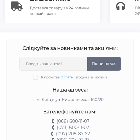
Доставка товару за 24 години
Пі
по всій країні
24
Слідкуйте за новинками та акціями:
Підпишіться
Я прочитав
Оплата
і згоден з вимогами
Наша адреса:
м. Київ,в ул. Кирилівська, 160/20
Зателефонуйте нам:
(068) 600-11-07
(073) 600-11-07
(097) 208-87-62