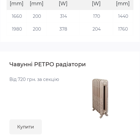
[mm]
[mm]
[W]
[W]
[mm]
[
1660
200
314
170
1440
1980
200
378
204
1760
Чавунні РЕТРО радіатори
Від 720 грн. за секцію
Купити