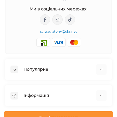
Ми в соціальних мережах:
svitradiatoriv@ukr.net
Популярне
Рушникосушки
Горизонтальні
Інформація
Кутовий
Дизайнерські радіатори
Доставка
Внутрішньопідлогові конвектори