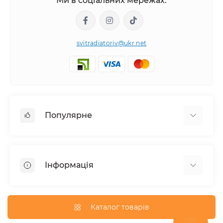
Ми в соціальних мережах:
svitradiatoriv@ukr.net
Популярне
Рушникосушки
Горизонтальні
Інформація
Кутовий
Дизайнерські радіатори
Доставка
Внутрішньопідлогові конвектори
Про магазин
Каталог товарів
Трубчасті радіатори
Оплата