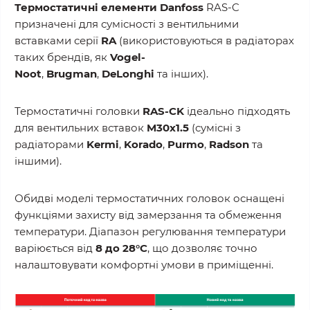
Термостатичні елементи Danfoss
RAS-C
призначені для сумісності з вентильними
вставками серії
RA
(використовуються в радіаторах
таких брендів, як
Vogel-
Noot
,
Brugman
,
DeLonghi
та інших).
Термостатичні головки
RAS-CK
ідеально підходять
для вентильних вставок
M30x1.5
(сумісні з
радіаторами
Kermi
,
Korado
,
Purmo
,
Radson
та
іншими).
Обидві моделі термостатичних головок оснащені
функціями захисту від замерзання та обмеження
температури. Діапазон регулювання температури
варіюється від
8 до 28°C
, що дозволяє точно
налаштовувати комфортні умови в приміщенні.