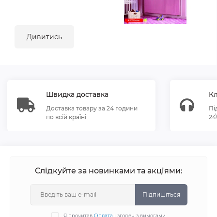
Дивитись
Швидка доставка
Кл
Доставка товару за 24 години
Пі
по всій країні
24
Слідкуйте за новинками та акціями:
Підпишіться
Я прочитав
Оплата
і згоден з вимогами