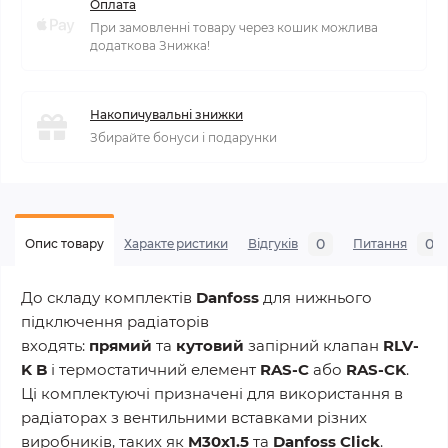
Оплата
При замовленні товару через кошик можлива
додаткова Знижка!
Накопичувальні знижки
Збирайте бонуси і подарунки
0
0
Опис товару
Характеристики
Відгуків
Питання
До складу комплектів
Danfoss
для нижнього
підключення радіаторів
входять:
прямий
та
кутовий
запірний клапан
RLV-
K B
і термостатичний елемент
RAS-C
або
RAS-CK
.
Ці комплектуючі призначені для використання в
радіаторах з вентильними вставками різних
виробників, таких як
M30x1.5
та
Danfoss Click
.