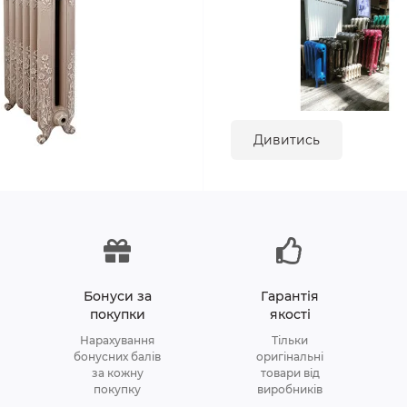
Дивитись
Бонуси за
Гарантія
покупки
якості
Нарахування
Тільки
бонусних балів
оригінальні
за кожну
товари від
покупку
виробників