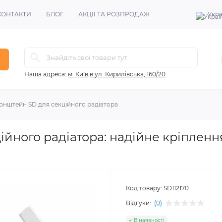
КОНТАКТИ
БЛОГ
АКЦІЇ ТА РОЗПРОДАЖ
Укра
Наша адреса:
м. Київ,в ул. Кирилівська, 160/20
онштейн SD для секційного радіатора
йного радіатора: надійне кріпленн
Код товару:
SD112170
Відгуки:
(0)
В наявності