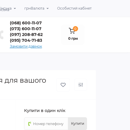
їнська
грн
Валюта
Особистий кабінет
(068) 600-11-07
(073) 600-11-07
0
(097) 208-87-62
0 грн
(095) 704-71-83
Замовити дзвінок
я для вашого
Купити в один клік
Купити