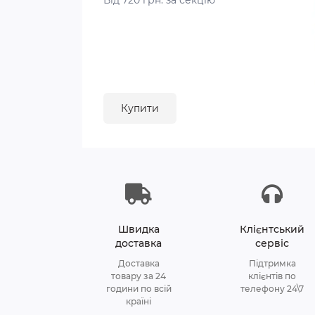
Від 720 грн. за секцію
Купити
Швидка
Клієнтський
доставка
сервіс
Доставка
Підтримка
товару за 24
клієнтів по
години по всій
телефону 24\7
країні