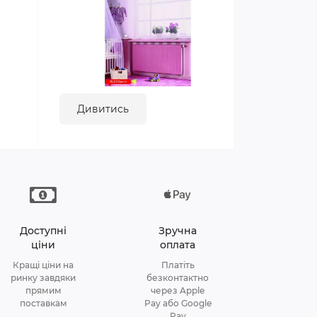
Дивитись
Доступні
Зручна
ціни
оплата
Кращі ціни на
Платіть
ринку завдяки
безконтактно
прямим
через Apple
поставкам
Pay або Google
Pay