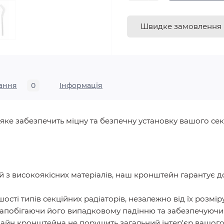
Швидке замовлення
ання
0
Iнформація
яке забезпечить міцну та безпечну установку вашого сек
й з високоякісних матеріалів, наш кронштейн гарантує дов
шості типів секційних радіаторів, незалежно від їх розміру
 запобігаючи його випадковому падінню та забезпечуючи
зайн кронштейна не порушить загальний інтер'єр вашог