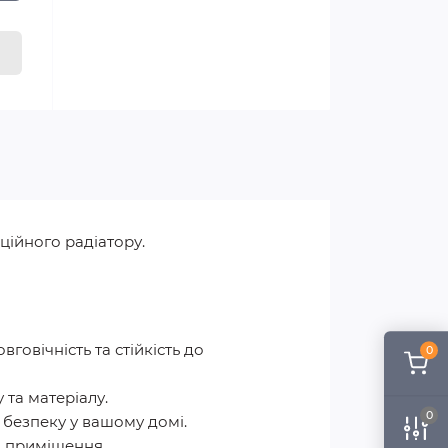
ційного радіатору.
говічність та стійкість до
0
 та матеріалу.
0
 безпеку у вашому домі.
о приміщення.