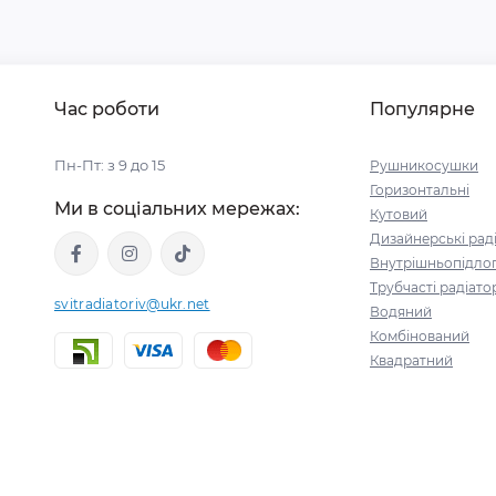
Час роботи
Популярне
Пн-Пт: з 9 до 15
Рушникосушки
Горизонтальні
Ми в соціальних мережах:
Кутовий
Дизайнерські рад
Внутрішньопідлог
Трубчасті радіато
svitradiatoriv@ukr.net
Водяний
Комбінований
Квадратний