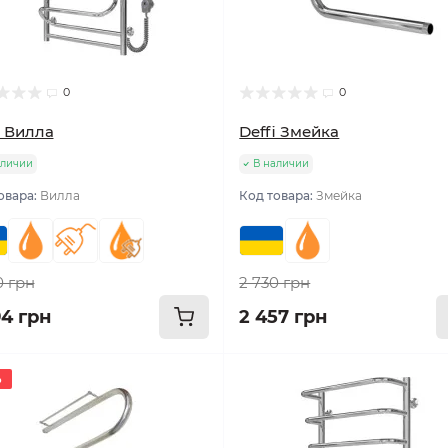
0
0
i Вилла
Deffi Змейка
аличии
В наличии
овара:
Вилла
Код товара:
Змейка
0 грн
2 730 грн
94 грн
2 457 грн
%