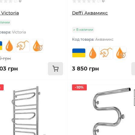
0
0
 Victoria
Deffi Аквамикс
аличии
В наличии
овара:
Victoria
Код товара:
Аквамикс
0 грн
503 грн
3 850 грн
%
-10%