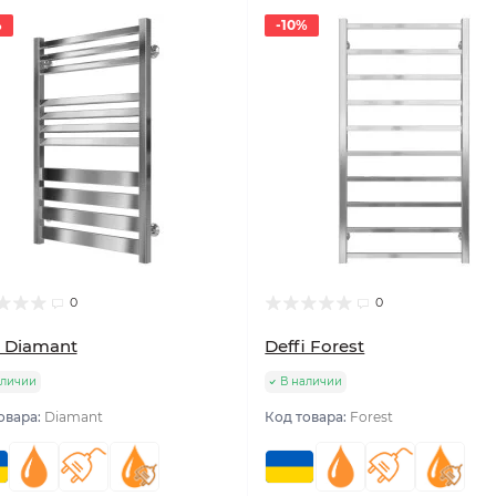
%
-10%
0
0
i Diamant
Deffi Forest
аличии
В наличии
овара:
Diamant
Код товара:
Forest