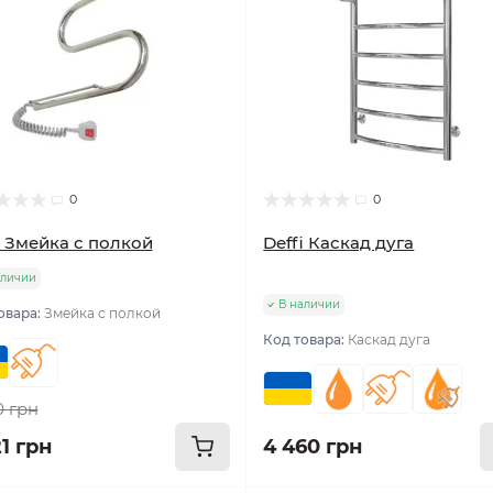
0
0
i Змейка с полкой
Deffi Каскад дуга
аличии
В наличии
овара:
Змейка с полкой
Код товара:
Каскад дуга
0 грн
1 грн
4 460 грн