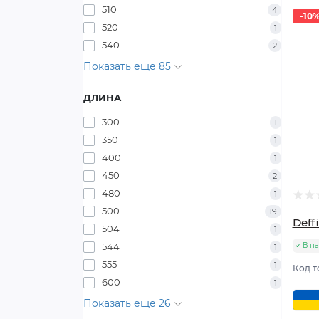
510
4
-10
520
1
540
2
Показать еще 85
ДЛИНА
300
1
350
1
400
1
450
2
480
1
500
19
Deff
504
1
544
В н
1
555
1
Код т
600
1
Показать еще 26