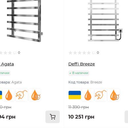
0
0
i Agata
Deffi Breeze
аличии
В наличии
овара:
Agata
Код товара:
Breeze
60 грн
11 390 грн
94 грн
10 251 грн