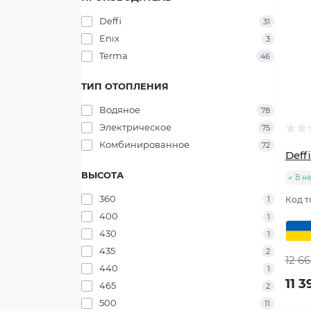
Deffi
31
Enix
3
Terma
46
ТИП ОТОПЛЕНИЯ
Водяное
78
Электрическое
75
Комбинированное
72
Deff
ВЫСОТА
В н
360
1
Код т
400
1
430
1
435
2
12 6
440
1
11 3
465
2
500
11