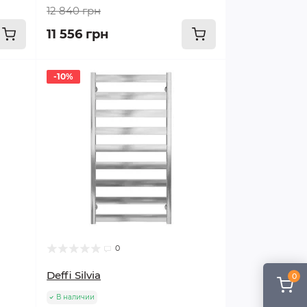
12 840 грн
11 556 грн
-10%
0
Deffi Silvia
0
В наличии