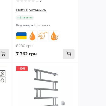
0
Deffi Британика
В наличии
Код товара:
Британика
8 180 грн
7 362 грн
-10%