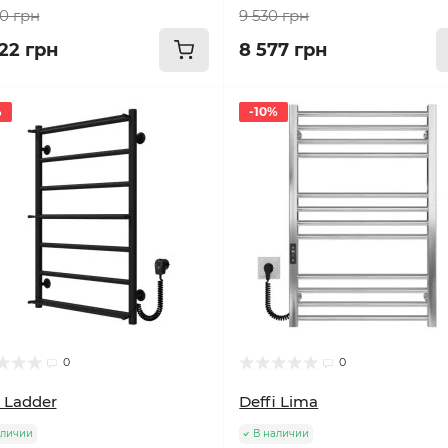
80 грн
9 530 грн
922 грн
8 577 грн
%
-10%
0
0
i Ladder
Deffi Lima
аличии
В наличии