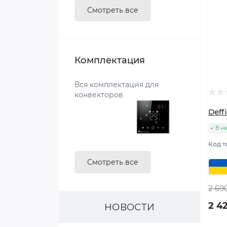
Смотреть все
Классические
С круглыми трубками
Комплектация
С квадратными трубками
Вся комплектация для
конвекторов
С овальными трубками
Deff
Дизайнерские
В н
Код т
Смотреть все
2 69
2 42
НОВОСТИ