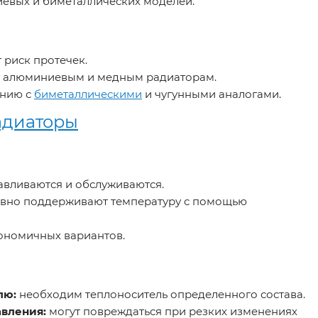
евых и биметаллических моделей.
 риск протечек.
 алюминиевым и медным радиаторам.
ению с
биметаллическими
и чугунными аналогами.
адиаторы
авливаются и обслуживаются.
вно поддерживают температуру с помощью
ономичных вариантов.
лю:
необходим теплоноситель определенного состава.
авления:
могут повреждаться при резких изменениях