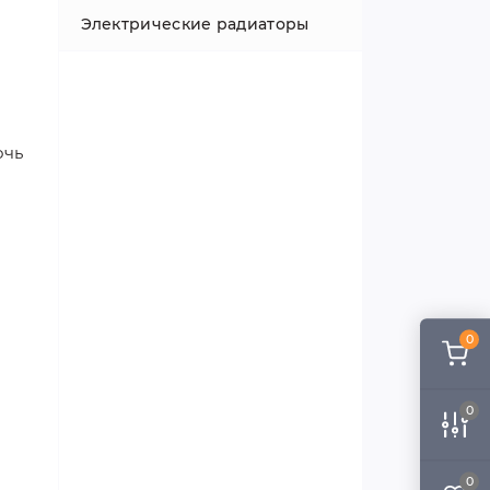
Радиаторные краны
Цокольные
Электрические радиаторы
В детскую
Полка для обуви
Delonghi
Стальные
Биметаллические
Профильные
HERTZ
Delonghi
Для низкотемпературных
Трубы и фитинги Rehau
систем
Терморегуляторы
Rautitan
Линейные
С зеркалом
С полкой для полотенец
Irsap
Чугунные
Стальные
Leonardo
Rens
Carrera
Монтажные комплекты
Трубы и фитинги TECE flex
Плоские
С рисунком
Штанга
Kermi
Трубчатые
Трубчатые
Djoul
очь
U-CON
Крепления
Трубы и фитинги Uponor
С подсветкой
Змейка
Purmo
Электрические
Дизайнерские
JL
Verano
Воздухоотводчики
Трубы и фитинги Valsir
С камня
Угловые
Zehnder
Stelrad
Minib
Retro краны
Из дерева
Водяной
Warm Well
Korad
Kermi
Соединения
0
Электрические
Классические
Стальные профильные
радиаторы
ISAN
Комбинированные
С круглыми трубками
0
Стальные плоские радиаторы
Hitte
Комплектация для
С квадратными трубками
полотенцесушителей
Стальные линейные
Jaga
0