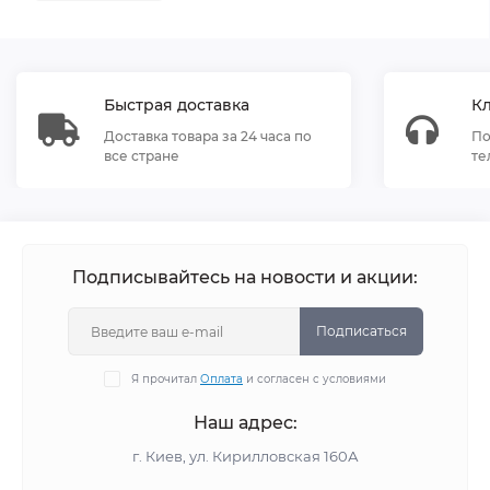
Быстрая доставка
К
Доставка товара за 24 часа по
По
все стране
те
Подписывайтесь на новости и акции:
Подписаться
Я прочитал
Оплата
и согласен с условиями
Наш адрес:
г. Киев, ул. Кирилловская 160А