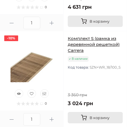
4 631 грн
0
В корзину
Комплект S (рамка из
-10%
-10%
деревянной решеткой)
Carrera
В наличии
Код товара:
SZN+WR_18/100_S
3 360 грн
3 024 грн
0
В корзину