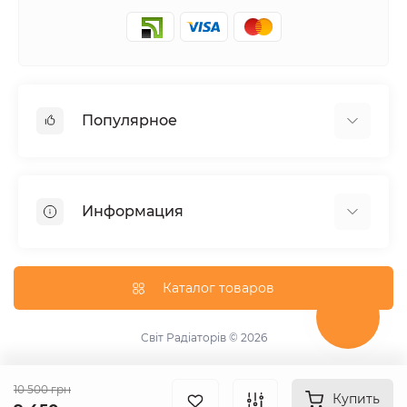
Популярное
Полотенцесушители
Горизонтальные
Информация
Угловой
Дизайнерские радиаторы
Доставка
Внутрипольные конвекторы
О магазине
Каталог товаров
Трубчатые радиаторы
Оплата
Водяной
Условия обмена и возврата товара
Світ Радіаторів © 2026
Комбинированные
Контакты
Квадратный
Возврат товара
10 500 грн
Купить