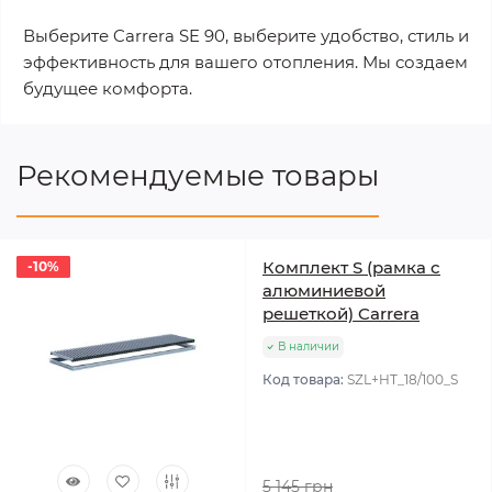
Выберите Carrera SE 90, выберите удобство, стиль и
эффективность для вашего отопления. Мы создаем
будущее комфорта.
Рекомендуемые товары
Комплект S (рамка с
-10%
-10%
алюминиевой
решеткой) Carrera
В наличии
Код товара:
SZL+HT_18/100_S
5 145 грн