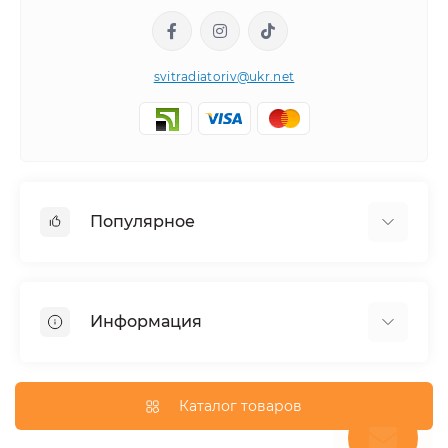
svitradiatoriv@ukr.net
Популярное
Полотенцесушители
Горизонтальные
Информация
Угловой
Дизайнерские радиаторы
Доставка
Внутрипольные конвекторы
О магазине
Каталог товаров
Трубчатые радиаторы
Оплата
Водяной