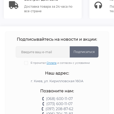
Доставка товара за 24 часа по
По
все стране
те
Подписывайтесь на новости и акции:
Подписаться
Я прочитал
Оплата
и согласен с условиями
Наш адрес:
г. Киев, ул. Кирилловская 160А
Позвоните нам:
(068) 600-11-07
(073) 600-11-07
(097) 208-87-62