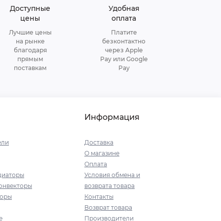
Доступные
Удобная
цены
оплата
Лучшие цены
Платите
на рынке
безконтактно
благодаря
через Apple
прямым
Pay или Google
поставкам
Pay
Информация
ели
Доставка
О магазине
Оплата
диаторы
Условия обмена и
онвекторы
возврата товара
торы
Контакты
Возврат товара
е
Производители