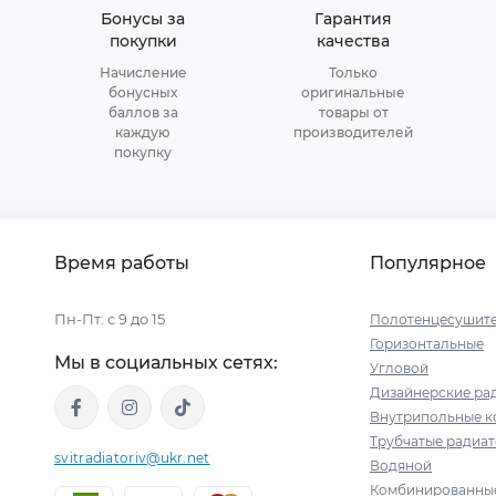
Бонусы за
Гарантия
покупки
качества
Начисление
Только
бонусных
оригинальные
баллов за
товары от
каждую
производителей
покупку
Время работы
Популярное
Пн-Пт: с 9 до 15
Полотенцесушит
Горизонтальные
Мы в социальных сетях:
Угловой
Дизайнерские ра
Внутрипольные к
Трубчатые радиа
svitradiatoriv@ukr.net
Водяной
Комбинированны