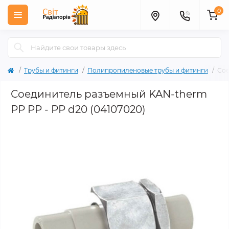
0
Трубы и фитинги
Полипропиленовые трубы и фитинги
Сое
Соединитель разъемный KAN-therm
РР PP - PP d20 (04107020)