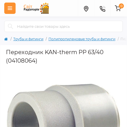
0
Трубы и фитинги
Полипропиленовые трубы и фитинги
Пер
Переходник KAN-therm РР 63/40
(04108064)