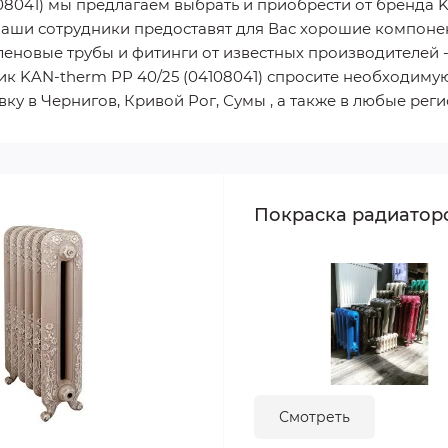
08041) мы предлагаем выбрать и приобрести от бренда K
 Наши сотрудники предоставят для Вас хорошие компонен
еновые трубы и фитинги от известных производителей - у
к KAN-therm РР 40/25 (04108041) спросите необходиму
тавку в Чернигов, Кривой Рог, Сумы , а также в любые ре
Покраска радиатор
Смотреть