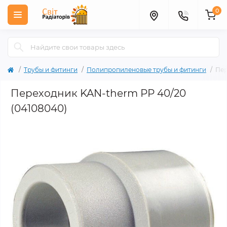
0
Трубы и фитинги
Полипропиленовые трубы и фитинги
Пер
Переходник KAN-therm РР 40/20
(04108040)