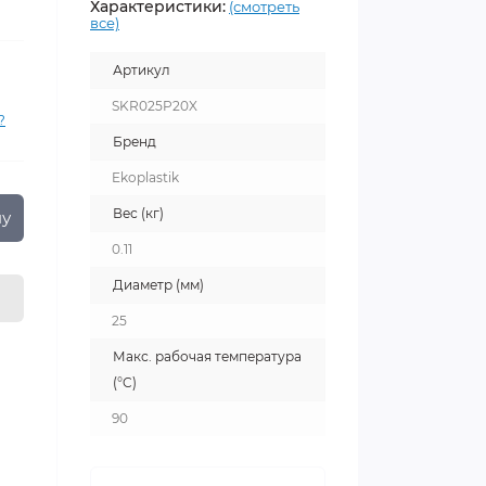
Характеристики:
(смотреть
все)
Артикул
SKR025P20X
?
Бренд
Ekoplastik
Вес (кг)
ну
0.11
Диаметр (мм)
25
Макс. рабочая температура
(°C)
90