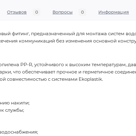
Отзывов
0
Вопросы
0
Информация
овый фитинг, предназначенный для монтажа систем вод
есечения коммуникаций без изменения основной констр
опилена PP-R, устойчивого к высоким температурам, да
рки, что обеспечивает прочное и герметичное соединен
й совместимостью с системами Ekoplastik.
анию накипи;
ок службы;
 водоснабжения;