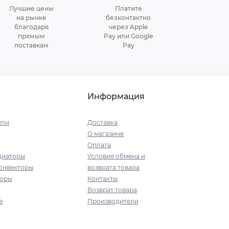
Лучшие цены
Платите
на рынке
безконтактно
благодаря
через Apple
прямым
Pay или Google
поставкам
Pay
Информация
ели
Доставка
О магазине
Оплата
диаторы
Условия обмена и
онвекторы
возврата товара
торы
Контакты
Возврат товара
е
Производители