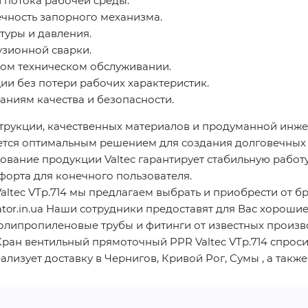
 потока рабочей среды.
чность запорного механизма.
туры и давления.
зионной сварки.
ном техническом обслуживании.
и без потери рабочих характеристик.
ниям качества и безопасности.
трукции, качественных материалов и продуманной инж
яется оптимальным решением для создания долговечных
ование продукции Valtec гарантирует стабильную работ
форта для конечного пользователя.
tec VTp.714 мы предлагаем выбрать и приобрести от бре
tor.in.ua Наши сотрудники предоставят для Вас хорошие
Полипропиленовые трубы и фитинги от известных производ
Кран вентильный прямоточный PPR Valtec VTp.714 спрос
еализует доставку в Чернигов, Кривой Рог, Сумы , а так