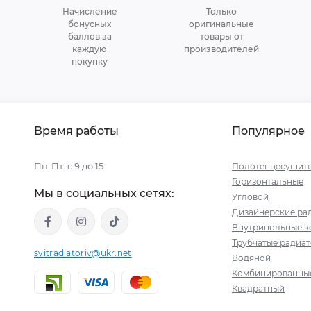
Начисление
Только
бонусных
оригинальные
баллов за
товары от
каждую
производителей
покупку
Время работы
Популярное
Пн-Пт: с 9 до 15
Полотенцесушит
Горизонтальные
Мы в социальных сетях:
Угловой
Дизайнерские ра
Внутрипольные к
Трубчатые радиа
svitradiatoriv@ukr.net
Водяной
Комбинированны
Квадратный