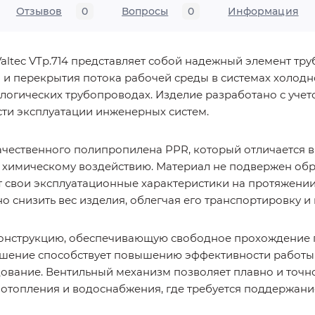
Отзывов
0
Вопросы
0
Информация
ltec VTp.714 представляет собой надежный элемент тр
и перекрытия потока рабочей среды в системах холодн
нологических трубопроводах. Изделие разработано с уче
сти эксплуатации инженерных систем.
ачественного полипропилена PPR, который отличается в
и химическому воздействию. Материал не подвержен об
т свои эксплуатационные характеристики на протяжении
 снизить вес изделия, облегчая его транспортировку и
конструкцию, обеспечивающую свободное прохождение
ешение способствует повышению эффективности работы
дование. Вентильный механизм позволяет плавно и точн
х отопления и водоснабжения, где требуется поддержан