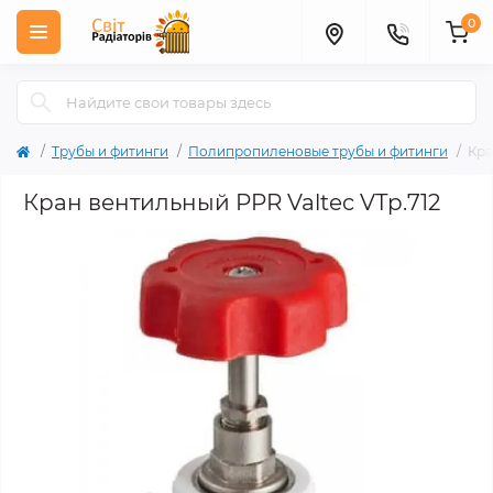
0
Трубы и фитинги
Полипропиленовые трубы и фитинги
Кра
Кран вентильный PPR Valtec VTp.712