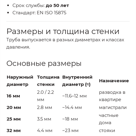
Срок службы:
до 50 лет
Стандарт: EN ISO 15875
Размеры и толщина стенки
Труба выпускается в разных диаметрах и классах
давления.
Основные размеры
Наружный
Толщина
Внутренний
Назначение
диаметр
стенки
диаметр (≈)
2.0 / 2.2
разводка в
16 мм
~11.6–12 мм
мм
квартире
20 мм
2.8 мм
~14.4 мм
магистрали
частные
25 мм
3.5 мм
~18 мм
дома
32 мм
4.4 мм
~23 мм
стояки