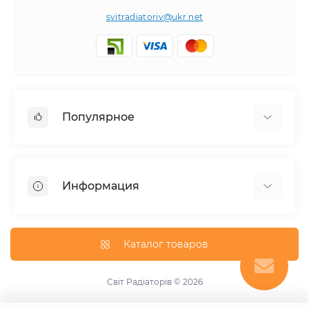
svitradiatoriv@ukr.net
Популярное
Полотенцесушители
Горизонтальные
Информация
Угловой
Дизайнерские радиаторы
Доставка
Внутрипольные конвекторы
О магазине
Каталог товаров
Трубчатые радиаторы
Оплата
Водяной
Условия обмена и возврата товара
Світ Радіаторів © 2026
Комбинированные
Контакты